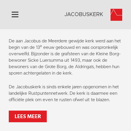
JACOBUSKERK
Home
De aan Jacobus de Meerdere gewijde kerk werd aan het
e
Algemeen
begin van de 13
eeuw gebouwd en was oorspronkelijk
overwelfd. Bijzonder is de grafsteen van de Kleine Borg-
Historie
bewoner Sicke Luersumma uit 1493, maar ook de
Omgeving
bewoners van de Grote Borg, de Aldringa’s, hebben hun
sporen achtergelaten in de kerk.
Activiteiten
Steun ons
De Jacobuskerk is sinds enkele jaren opgenomen in het
landelijke Rustpuntennetwerk. De kerk is daarmee een
Contact
officiële plek om even te rusten ofwel uit te blazen.
Vaktaal
LEES MEER