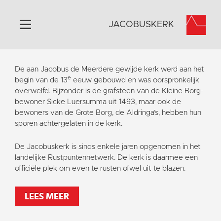
JACOBUSKERK
Home
De aan Jacobus de Meerdere gewijde kerk werd aan het
e
Algemeen
begin van de 13
eeuw gebouwd en was oorspronkelijk
overwelfd. Bijzonder is de grafsteen van de Kleine Borg-
Historie
bewoner Sicke Luersumma uit 1493, maar ook de
Omgeving
bewoners van de Grote Borg, de Aldringa’s, hebben hun
sporen achtergelaten in de kerk.
Activiteiten
Steun ons
De Jacobuskerk is sinds enkele jaren opgenomen in het
landelijke Rustpuntennetwerk. De kerk is daarmee een
Contact
officiële plek om even te rusten ofwel uit te blazen.
Vaktaal
LEES MEER