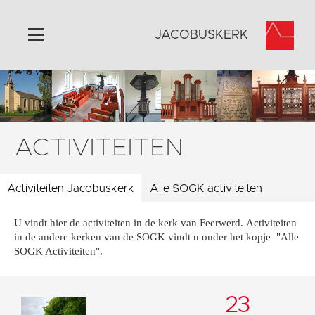
JACOBUSKERK
Home
Algemeen
Historie
ACTIVITEITEN
Omgeving
Activiteiten
Activiteiten Jacobuskerk
Alle SOGK activiteiten
Steun ons
U vindt hier de activiteiten in de kerk van Feerwerd. Activiteiten
Contact
in de andere kerken van de SOGK vindt u onder het kopje "Alle
Vaktaal
SOGK Activiteiten".
23