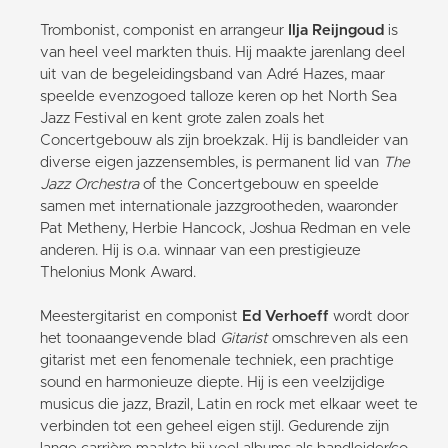
Trombonist, componist en arrangeur
Ilja Reijngoud
is
van heel veel markten thuis. Hij maakte jarenlang deel
uit van de begeleidingsband van Adré Hazes, maar
speelde evenzogoed talloze keren op het North Sea
Jazz Festival en kent grote zalen zoals het
Concertgebouw als zijn broekzak. Hij is bandleider van
diverse eigen jazzensembles, is permanent lid van
The
Jazz Orchestra
of the Concertgebouw en speelde
samen met internationale jazzgrootheden, waaronder
Pat Metheny, Herbie Hancock, Joshua Redman en vele
anderen. Hij is o.a. winnaar van een prestigieuze
Thelonius Monk Award.
Meestergitarist en componist
Ed Verhoeff
wordt door
het toonaangevende blad
Gitarist
omschreven als een
gitarist met een fenomenale techniek, een prachtige
sound en harmonieuze diepte. Hij is een veelzijdige
musicus die jazz, Brazil, Latin en rock met elkaar weet te
verbinden tot een geheel eigen stijl. Gedurende zijn