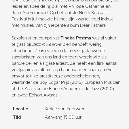
lange carrière maakte hij veel albums als bandleider/co-
leider en speelde hij o.a. met Philippe Catherine en
John Abercrombie. Op het laatste North Sea Jazz
Festival in juli maakte hij met zijn kwartet veel indruk
met muziek van zijn recente album Dear Fathers.
Saxofonist en componist
Tineke Postma
was al vaker
te gast bij
Jazz in Feerwerd
en behoeft weinig
introductie. Ze is een van de meest gelauwerde
saxofonisten van ons land en toert wereldwijd als
bandleider en als gast-artiest. Ze heeft een flink aantal
veelgeprezen albums op haar naam en haar carrière
omvat talrijke prestigieuze onderscheidingen,
waaronder de Boy Edgar Prijs (2015), European Musician
of the Year van de Franse Académie du Jazz (2020),
en twee Edison Awards.
Locatie
Kerkje van Feerwerd
Tijd
Aanvang 15:00 uur