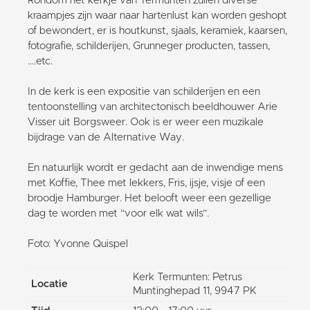
Rondom het kerkje van Termunten zullen diverse
kraampjes zijn waar naar hartenlust kan worden geshopt
of bewondert, er is houtkunst, sjaals, keramiek, kaarsen,
fotografie, schilderijen, Grunneger producten, tassen,
….etc.
In de kerk is een expositie van schilderijen en een
tentoonstelling van architectonisch beeldhouwer Arie
Visser uit Borgsweer. Ook is er weer een muzikale
bijdrage van de Alternative Way.
En natuurlijk wordt er gedacht aan de inwendige mens
met Koffie, Thee met lekkers, Fris, ijsje, visje of een
broodje Hamburger. Het belooft weer een gezellige
dag te worden met “voor elk wat wils”.
Foto: Yvonne Quispel
Kerk Termunten: Petrus
Locatie
Muntinghepad 11, 9947 PK