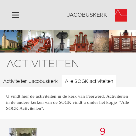
JACOBUSKERK
Home
Algemeen
Historie
ACTIVITEITEN
Omgeving
Activiteiten
Activiteiten Jacobuskerk
Alle SOGK activiteiten
Steun ons
U vindt hier de activiteiten in de kerk van Feerwerd. Activiteiten
Contact
in de andere kerken van de SOGK vindt u onder het kopje "Alle
Vaktaal
SOGK Activiteiten".
9