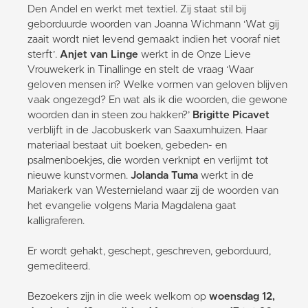
Den Andel en werkt met textiel. Zij staat stil bij
geborduurde woorden van Joanna Wichmann ‘Wat gij
zaait wordt niet levend gemaakt indien het vooraf niet
sterft’.
Anjet van Linge
werkt in de Onze Lieve
Vrouwekerk in Tinallinge en stelt de vraag ‘Waar
geloven mensen in? Welke vormen van geloven blijven
vaak ongezegd? En wat als ik die woorden, die gewone
woorden dan in steen zou hakken?’
Brigitte Picavet
verblijft in de Jacobuskerk van Saaxumhuizen. Haar
materiaal bestaat uit boeken, gebeden- en
psalmenboekjes, die worden verknipt en verlijmt tot
nieuwe kunstvormen.
Jolanda Tuma
werkt in de
Mariakerk van Westernieland waar zij de woorden van
het evangelie volgens Maria Magdalena gaat
kalligraferen.
Er wordt gehakt, geschept, geschreven, geborduurd,
gemediteerd.
Bezoekers zijn in die week welkom op
woensdag 12,