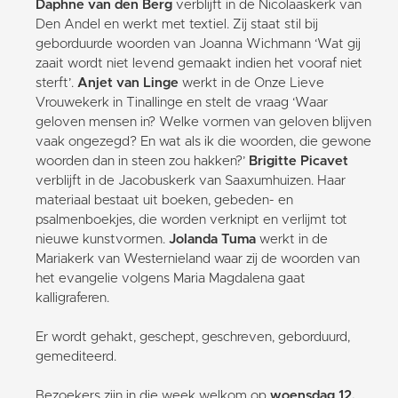
Daphne van den Berg
verblijft in de Nicolaaskerk van
Den Andel en werkt met textiel. Zij staat stil bij
geborduurde woorden van Joanna Wichmann ‘Wat gij
zaait wordt niet levend gemaakt indien het vooraf niet
sterft’.
Anjet van Linge
werkt in de Onze Lieve
Vrouwekerk in Tinallinge en stelt de vraag ‘Waar
geloven mensen in? Welke vormen van geloven blijven
vaak ongezegd? En wat als ik die woorden, die gewone
woorden dan in steen zou hakken?’
Brigitte Picavet
verblijft in de Jacobuskerk van Saaxumhuizen. Haar
materiaal bestaat uit boeken, gebeden- en
psalmenboekjes, die worden verknipt en verlijmt tot
nieuwe kunstvormen.
Jolanda Tuma
werkt in de
Mariakerk van Westernieland waar zij de woorden van
het evangelie volgens Maria Magdalena gaat
kalligraferen.
Er wordt gehakt, geschept, geschreven, geborduurd,
gemediteerd.
Bezoekers zijn in die week welkom op
woensdag 12,