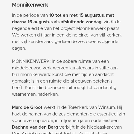
Monnikenwerk
In de periode van
10 tot en met 15 augustus
,
met
daarna 16 augustus als afsluitende zondag
, vindt de
negende editie van het project Monnikenwerk plaats.
We werken dit jaar in een kleine cirkel van vijf kerken,
met vijf kunstenaars, gedurende zes opeenvolgende
dagen.
MONNIKENWERK: In de sobere ruimte van een
middeleeuwse kerk werken kunstenaars in stilte aan
hun monnikenwerk: kunst die met tijd en aandacht
gemaakt is in een ruimte die al eeuwen betekenis
heeft. Kunst die bezoekers uitnodigt tot aandachtig
waarnemen, nadenken.
Marc de Groot
werkt in de Torenkerk van Winsum. Hij
hakt de namen van de zes elementen die essentieel zijn
voor leven op aarde, in miljoenen jaren oude leisteen.
Daphne van den Berg
verblijft in de Nicolaaskerk van
Den Andel en werkt met textiel. Zij staat stil bij