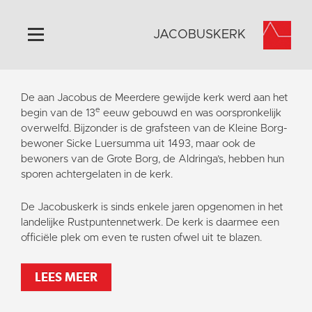
JACOBUSKERK
Home
De aan Jacobus de Meerdere gewijde kerk werd aan het
e
Algemeen
begin van de 13
eeuw gebouwd en was oorspronkelijk
overwelfd. Bijzonder is de grafsteen van de Kleine Borg-
Historie
bewoner Sicke Luersumma uit 1493, maar ook de
Omgeving
bewoners van de Grote Borg, de Aldringa’s, hebben hun
sporen achtergelaten in de kerk.
Activiteiten
Steun ons
De Jacobuskerk is sinds enkele jaren opgenomen in het
landelijke Rustpuntennetwerk. De kerk is daarmee een
Contact
officiële plek om even te rusten ofwel uit te blazen.
Vaktaal
LEES MEER