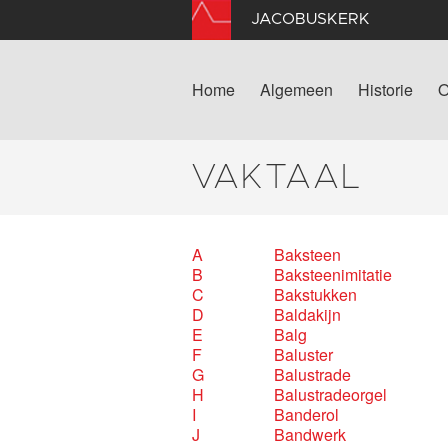
JACOBUSKERK
Home
Algemeen
Historie
O
VAKTAAL
A
Baksteen
B
Baksteenimitatie
C
Bakstukken
D
Baldakijn
E
Balg
F
Baluster
G
Balustrade
H
Balustradeorgel
I
Banderol
J
Bandwerk