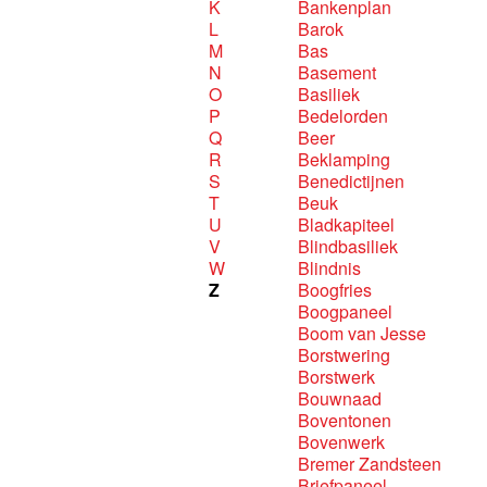
K
Bankenplan
L
Barok
M
Bas
N
Basement
O
Basiliek
P
Bedelorden
Q
Beer
R
Beklamping
S
Benedictijnen
T
Beuk
U
Bladkapiteel
V
Blindbasiliek
W
Blindnis
Z
Boogfries
Boogpaneel
Boom van Jesse
Borstwering
Borstwerk
Bouwnaad
Boventonen
Bovenwerk
Bremer Zandsteen
Briefpaneel