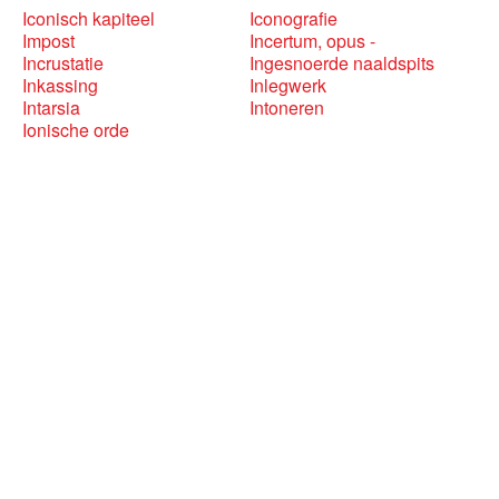
Iconisch kapiteel
Iconografie
Impost
Incertum, opus -
Incrustatie
Ingesnoerde naaldspits
Inkassing
Inlegwerk
Intarsia
Intoneren
Ionische orde