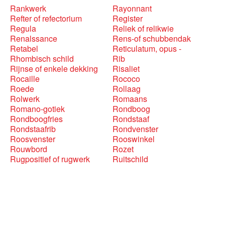
Rankwerk
Rayonnant
Refter of refectorium
Register
Regula
Reliek of relikwie
Renalssance
Rens-of schubbendak
Retabel
Reticulatum, opus -
Rhombisch schild
Rib
Rijnse of enkele dekking
Risaliet
Rocaille
Rococo
Roede
Rollaag
Rolwerk
Romaans
Romano-gotiek
Rondboog
Rondboogfries
Rondstaaf
Rondstaafrib
Rondvenster
Roosvenster
Rooswinkel
Rouwbord
Rozet
Rugpositief of rugwerk
Ruitschild