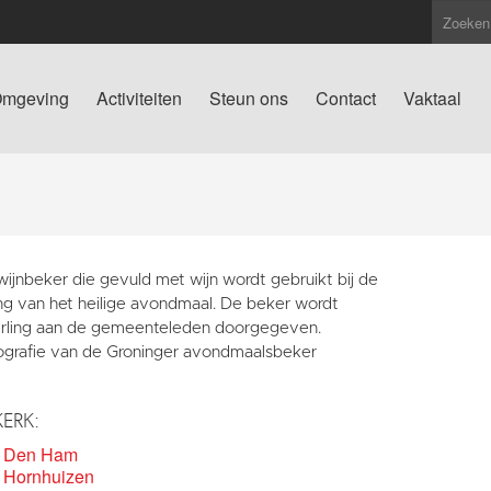
mgeving
Activiteiten
Steun ons
Contact
Vaktaal
ijnbeker die gevuld met wijn wordt gebruikt bij de
ing van het heilige avondmaal. De beker wordt
rling aan de gemeenteleden doorgegeven.
ografie van de Groninger avondmaalsbeker
KERK:
k Den Ham
 Hornhuizen