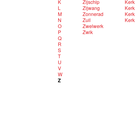
K
Zijschip
Kerk 
L
Zijwang
Kerk
M
Zonnerad
Kerk
N
Zuil
Kerk
O
Zwelwerk
P
Zwik
Q
R
S
T
U
V
W
Z