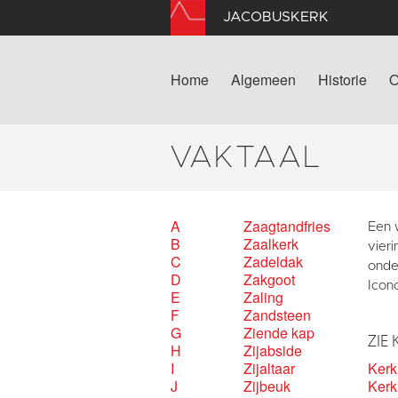
JACOBUSKERK
Home
Algemeen
Historie
O
VAKTAAL
A
Zaagtandfries
Een w
B
Zaalkerk
vier
C
Zadeldak
onde
D
Zakgoot
Icon
E
Zaling
F
Zandsteen
G
Ziende kap
ZIE 
H
Zijabside
I
Zijaltaar
Ker
J
Zijbeuk
Kerk